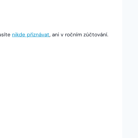
usíte
nikde přiznávat
, ani v ročním zúčtování.