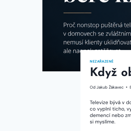
NEZAŘAZENÉ
Když o
Od
Jakub Žákavec
Televize bývá v 
co vyplní ticho, 
demencí nebo změ
si myslíme.