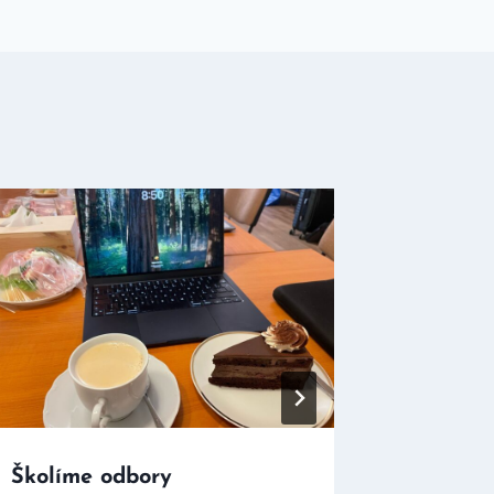
Školíme odbory
Zeptali