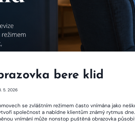
brazovka bere klid
8. 5. 2026
domovech se zvláštním režimem často vnímána jako neško
vytvoří společnost a nabídne klientům známý rytmus dne. 
nou vnímání může nonstop puštěná obrazovka působit 