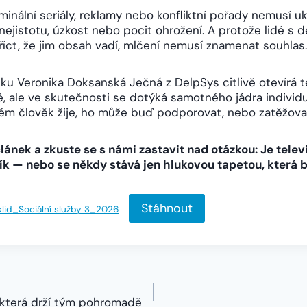
riminální seriály, reklamy nebo konfliktní pořady nemusí 
 nejistotu, úzkost nebo pocit ohrožení. A protože lidé s
íct, že jim obsah vadí, mlčení nemusí znamenat souhlas.
ku Veronika Doksanská Ječná z DelpSys citlivě otevírá t
 ale ve skutečnosti se dotýká samotného jádra individu
rém člověk žije, ho může buď podporovat, nebo zatěžova
článek a zkuste se s námi zastavit nad otázkou: Je telev
 — nebo se někdy stává jen hlukovou tapetou, která b
Stáhnout
lid_Sociální služby 3_2026
 která drží tým pohromadě