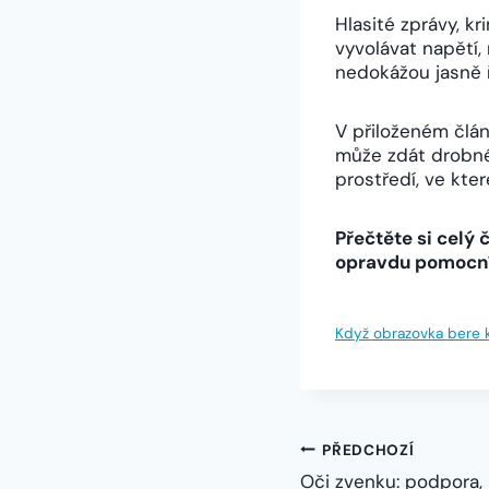
Hlasité zprávy, k
vyvolávat napětí,
nedokážou jasně ř
V přiloženém člán
může zdát drobné,
prostředí, ve kte
Přečtěte si celý 
opravdu pomocník
Když obrazovka bere k
Navigace
PŘEDCHOZÍ
Oči zvenku: podpora,