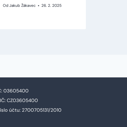
Od
Jakub Žákavec
26. 2. 2025
Od
Jakub 
Č: 03605400
IČ: CZ03605400
íslo účtu: 2700705131/2010