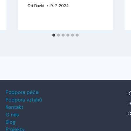
Od
David
9. 7. 2024
Podpora péče
I
Podpora vztahů
D
Kontakt
Č
O nás
Blog
Projekty