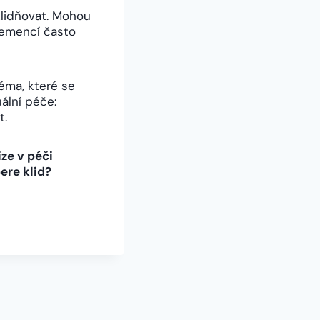
uklidňovat. Mohou
 demencí často
éma, které se
ální péče:
t.
ize v péči
ere klid?